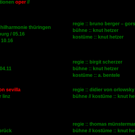
ktionen
oper
//
regie :: bruno berger – gor
philharmonie thüringen
bühne :: knut hetzer
burg / 05.16
kostüme :: knut hetzer
/ 10.16
regie ::
birgit scherzer
 04.11
bühne :: knut hetzer
kostüme :: a. bentele
on sevilla
regie :: didier von orlowsky
 linz
bühne // kostüme :: knut he
regie :: thomas münsterma
brück
bühne // kostüme :: knut he