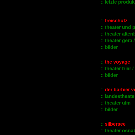
:: letzte produ
::
freischütz
::
theater und 
::
theater alten
:: theater gera 
::
bilder
::
the voyage
:: theater trier /
::
bilder
::
der barbier v
::
landestheater
::
theater ulm
::
bilder
::
silbersee
::
theater osna