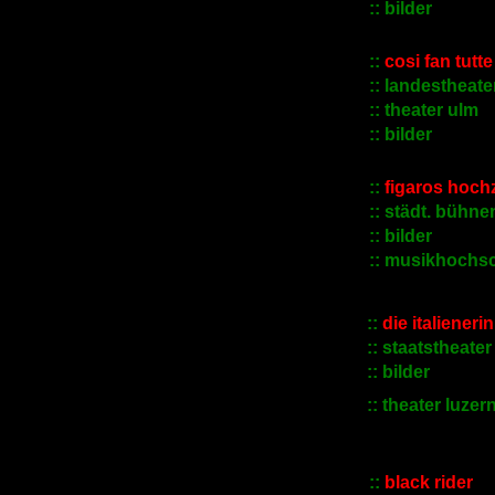
::
bilder
::
cosi fan tutte
::
landestheater
::
theater ulm
::
bilder
::
figaros hochz
::
städt. bühne
::
bilder
::
musikhochsc
::
die italienerin
::
staatstheate
::
bilder
:: theater luzer
::
black rider