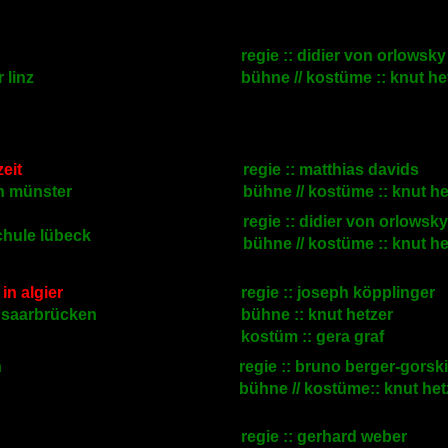
regie :: didier von orlowsky
 linz
bühne // kostüme :: knut he
eit
regie :: matthias davids
n münster
bühne // kostüme :: knut he
regie :: didier von orlowsky
hule lübeck
bühne // kostüme :: knut he
 in algier
regie :: joseph köpplinger
r saarbrücken
bühne :: knut hetzer
kostüm :: gera graf
n
regie ::
bruno berger-gorski
bühne // kostüme:: knut het
regie :: gerhard weber