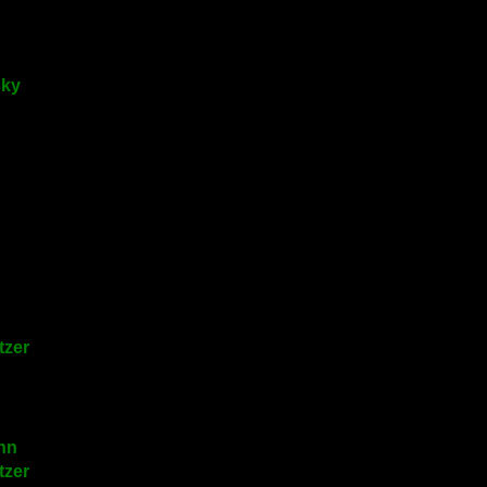
sky
tzer
nn
tzer